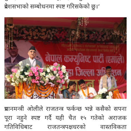
प्रदेशसभाको सम्बोधनमा स्पष्ट गरिसकेको छु।’
प्रधानमन्त्री ओलीले राजतन्त्र फर्कन्छ भन्ने कसैको सपना
पूरा नहुने स्पष्ट गर्दै यही चैत १५ गतेको अराजक
गतिविधिबाट राजतन्त्रपक्षधरको वास्तविकता