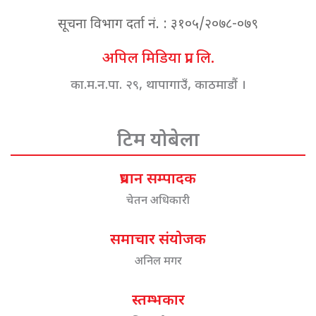
सूचना विभाग दर्ता नं. : ३१०५/२०७८-०७९
अपिल मिडिया प्रा. लि.
का.म.न.पा. २९, थापागाउँ, काठमाडौं ।
टिम योबेला
प्रधान सम्पादक
चेतन अधिकारी
समाचार संयोजक
अनिल मगर
स्तम्भकार