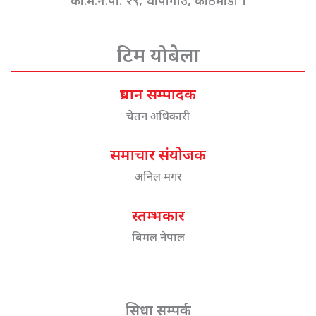
का.म.न.पा. २९, थापागाउँ, काठमाडौं ।
टिम योबेला
प्रधान सम्पादक
चेतन अधिकारी
समाचार संयोजक
अनिल मगर
स्तम्भकार
बिमल नेपाल
सिधा सम्पर्क