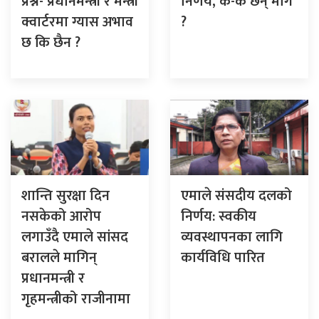
प्रश्न- प्रधानमन्त्री र मन्त्री
निर्णय, के-के छन् माग
क्वार्टरमा ग्यास अभाव
?
छ कि छैन ?
शान्ति सुरक्षा दिन
एमाले संसदीय दलको
नसकेको आरोप
निर्णय: स्वकीय
लगाउँदै एमाले सांसद
व्यवस्थापनका लागि
बरालले मागिन्
कार्यविधि पारित
प्रधानमन्त्री र
गृहमन्त्रीको राजीनामा