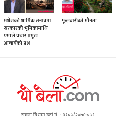
मधेशको धार्मिक तनावमा
फूलबारीको मौनता
सरकारको भूमिकामाथि
एमाले प्रचार प्रमुख
आचार्यको प्रश्न
सूचना विभाग दर्ता नं. : ३१०५/२०७८-०७९