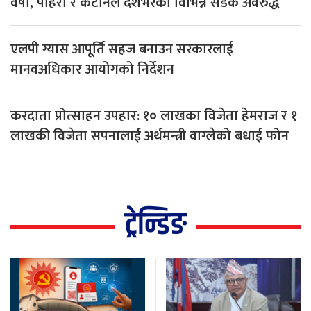
वर्षा, पहिरो र कटानले देशभरका विभिन्न सडक अवरुद्ध
एलपी ग्यास आपूर्ति सहज बनाउन सरकारलाई
मानवअधिकार आयोगको निर्देशन
करदाता प्रोत्साहन उपहार: १० लाखका विजेता हेमराज र १
लाखकी विजेता सपनालाई अर्थमन्त्री वाग्लेको बधाई फोन
ट्रेन्डिङ