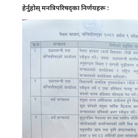
हेर्नुहोस् मनत्रिपरिषद्‌का निर्णयहरू :