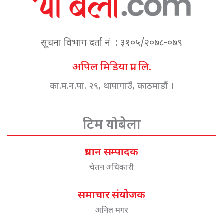
सूचना विभाग दर्ता नं. : ३१०५/२०७८-०७९
अपिल मिडिया प्रा. लि.
का.म.न.पा. २९, थापागाउँ, काठमाडौं ।
टिम योबेला
प्रधान सम्पादक
चेतन अधिकारी
समाचार संयोजक
अनिल मगर