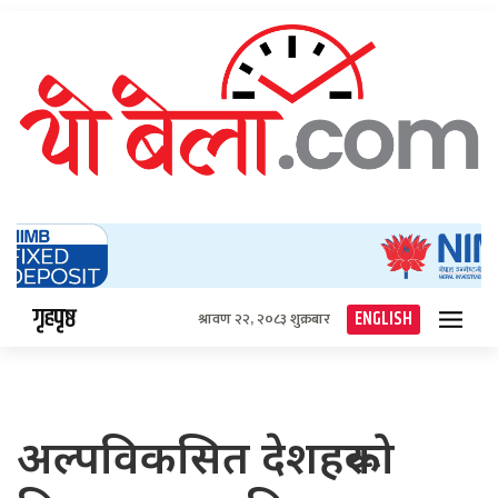
गृहपृष्ठ
ENGLISH
श्रावण २२, २०८३ शुक्रबार
अल्पविकसित देशहरूको