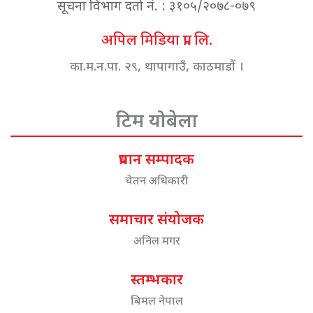
सूचना विभाग दर्ता नं. : ३१०५/२०७८-०७९
अपिल मिडिया प्रा. लि.
का.म.न.पा. २९, थापागाउँ, काठमाडौं ।
टिम योबेला
प्रधान सम्पादक
चेतन अधिकारी
समाचार संयोजक
अनिल मगर
स्तम्भकार
बिमल नेपाल