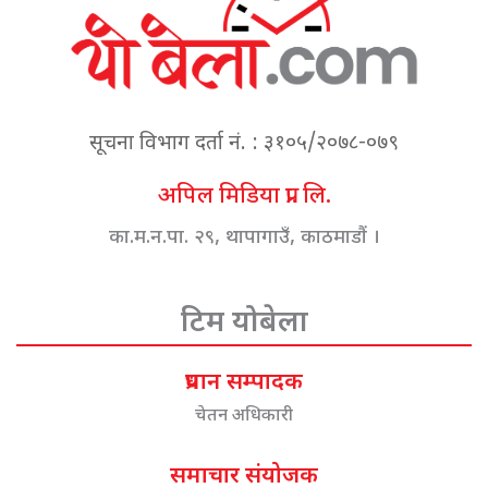
सूचना विभाग दर्ता नं. : ३१०५/२०७८-०७९
अपिल मिडिया प्रा. लि.
का.म.न.पा. २९, थापागाउँ, काठमाडौं ।
टिम योबेला
प्रधान सम्पादक
चेतन अधिकारी
समाचार संयोजक