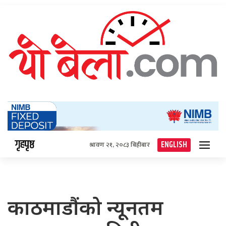
गृहपृष्ठ
ENGLISH
श्रावण २१, २०८३ बिहीबार
काठमाडौंको न्यूनतम