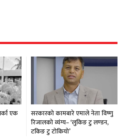
अर्का एक
सरकारको कामबारे एमाले नेता विष्णु
रिजालको व्यंग्य– ‘लुकिङ टु लण्डन,
टकिङ टु टोकियो’