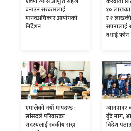
एलपी ग्यास आपूर्ति सहज
करदाता प्र
बनाउन सरकारलाई
१० लाखका 
मानवअधिकार आयोगको
र १ लाखकी
निर्देशन
सपनालाई अर्
बधाई फोन
एमालेको नयाँ मापदण्ड :
म्यानपावर 
सांसदले परिवारका
बुँदे माग,
सदस्यलाई स्वकीय राख्न
विदेश पठाउ