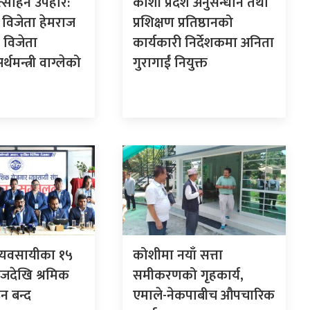
ोत्साहन उपहार:
कोशी प्रदेश अनुसन्धान तथा
विजेता हेमराज
प्रशिक्षण प्रतिष्ठानको
 विजेता
कार्यकारी निर्देशकमा अनिता
थमन्त्री वाग्लेको
गुरागाईं नियुक्त
व्यवसायीका १५
कोशीमा नयाँ सत्ता
 आजदेखि श्रमिक
समीकरणको गृहकार्य,
न बन्द
एमाले-नेकपाबीच औपचारिक