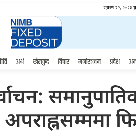
श्रावण २२, २०८३ श
ीति
अर्थ
खेलकुद
विचार
मनोरञ्जन
प्रदेश
अन्त
िर्वाचन: समानुपात
अपराह्नसम्ममा फि