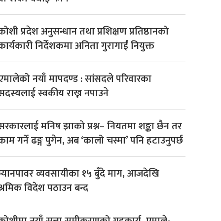
कोशी प्रदेश अनुसन्धान तथा प्रशिक्षण प्रतिष्ठानको
कार्यकारी निर्देशकमा अनिता गुरागाईं नियुक्त
एमालेको नयाँ मापदण्ड : सांसदले परिवारका
सदस्यलाई स्वकीय राख्न नपाउने
सरकारलाई मनिष झाको प्रश्न– नियतमा शङ्का छैन तर
काम गर्ने ढङ्ग पुगेन, अब ‘कालो चस्मा’ पनि हटाउनुपर्छ
म्यानपावर व्यवसायीका १५ बुँदे माग, आजदेखि
श्रमिक विदेश पठाउन बन्द
कोशीमा नयाँ सत्ता समीकरणको गृहकार्य, एमाले-