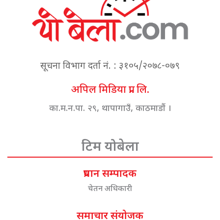
सूचना विभाग दर्ता नं. : ३१०५/२०७८-०७९
अपिल मिडिया प्रा. लि.
का.म.न.पा. २९, थापागाउँ, काठमाडौं ।
टिम योबेला
प्रधान सम्पादक
चेतन अधिकारी
समाचार संयोजक