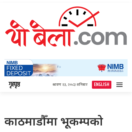
गृहपृष्ठ
ENGLISH
श्रावण २३, २०८३ शनिबार
काठमाडौँमा भूकम्पको