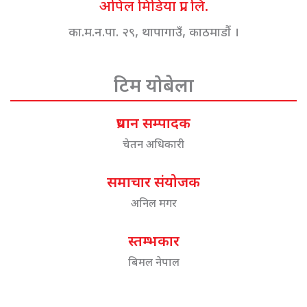
अपिल मिडिया प्रा. लि.
का.म.न.पा. २९, थापागाउँ, काठमाडौं ।
टिम योबेला
प्रधान सम्पादक
चेतन अधिकारी
समाचार संयोजक
अनिल मगर
स्तम्भकार
बिमल नेपाल