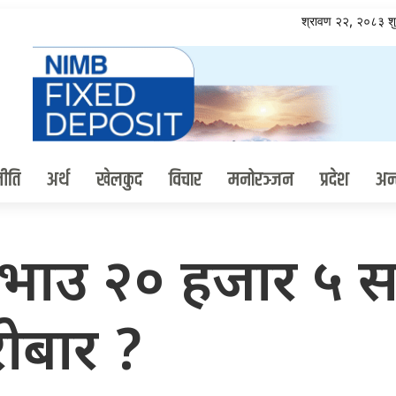
श्रावण २२, २०८३ श
ीति
अर्थ
खेलकुद
विचार
मनोरञ्जन
प्रदेश
अन्त
भाउ २० हजार ५ स
रोबार ?