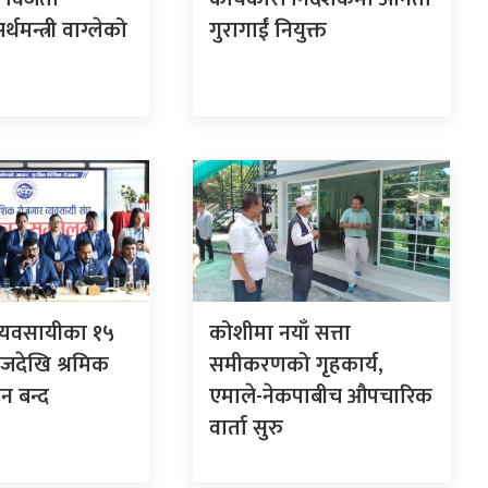
थमन्त्री वाग्लेको
गुरागाईं नियुक्त
व्यवसायीका १५
कोशीमा नयाँ सत्ता
 आजदेखि श्रमिक
समीकरणको गृहकार्य,
न बन्द
एमाले-नेकपाबीच औपचारिक
वार्ता सुरु