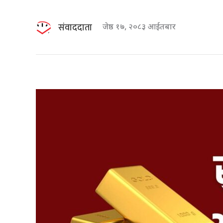
संवाददाता
जेष्ठ १७, २०८३ आईतबार