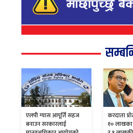
सम्बन
एलपी ग्यास आपूर्ति सहज
करदाता प्र
बनाउन सरकारलाई
१० लाखका 
मानवअधिकार आयोगको
र १ लाखकी