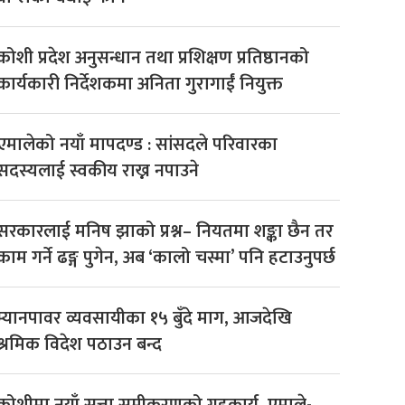
कोशी प्रदेश अनुसन्धान तथा प्रशिक्षण प्रतिष्ठानको
कार्यकारी निर्देशकमा अनिता गुरागाईं नियुक्त
एमालेको नयाँ मापदण्ड : सांसदले परिवारका
सदस्यलाई स्वकीय राख्न नपाउने
सरकारलाई मनिष झाको प्रश्न– नियतमा शङ्का छैन तर
काम गर्ने ढङ्ग पुगेन, अब ‘कालो चस्मा’ पनि हटाउनुपर्छ
म्यानपावर व्यवसायीका १५ बुँदे माग, आजदेखि
श्रमिक विदेश पठाउन बन्द
कोशीमा नयाँ सत्ता समीकरणको गृहकार्य, एमाले-