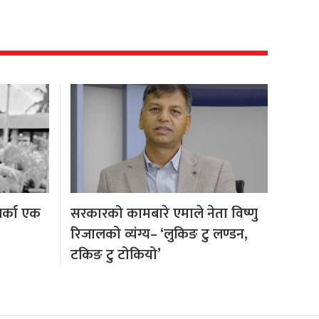
अर्का एक
सरकारको कामबारे एमाले नेता विष्णु
रिजालको व्यंग्य– ‘लुकिङ टु लण्डन,
टकिङ टु टोकियो’