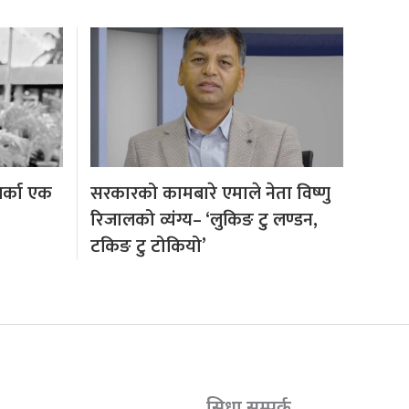
अर्का एक
सरकारको कामबारे एमाले नेता विष्णु
रिजालको व्यंग्य– ‘लुकिङ टु लण्डन,
टकिङ टु टोकियो’