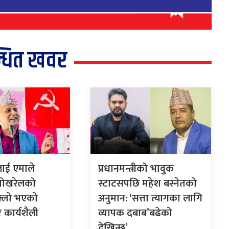
्धित खवर
ीलाई एमाले
प्रधानमन्त्रीको भावुक
पोखरेलको
स्टाटसपछि महेश बस्नेतको
क्लो भएको
अनुमान: ‘सत्ता त्यागका लागि
र कार्यशैली
व्यापक दबाब’बढेको
देखिन्छ’