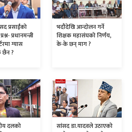
ंसद प्रसाईंको
भदौदेखि आन्दोलन गर्ने
श्न- प्रधानमन्त्री
शिक्षक महासंघको निर्णय,
ार्टरमा ग्यास
के-के छन् माग ?
 छैन ?
दीय दलको
सांसद डा‍‍.यादवले उठाएको