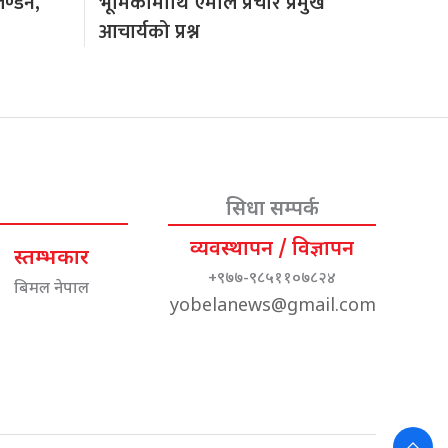
लण्डन,
भूमिकामाथि एमाले प्रचार प्रमुख
आचार्यको प्रश्न
सिधा सम्पर्क
व्यवस्थापन / विज्ञापन
स्तम्भकार
+९७७-९८५११०७८२४
बिमल नेपाल
yobelanews@gmail.com