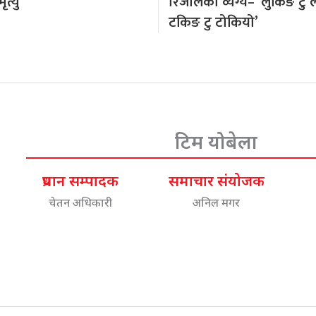
त्यु
रिजालको व्यंग्य– ‘लुकिङ टु 
टकिङ टु टोकियो’
टिम योबेला
प्रधान सम्पादक
समाचार संयोजक
चेतन अधिकारी
अनिल मगर