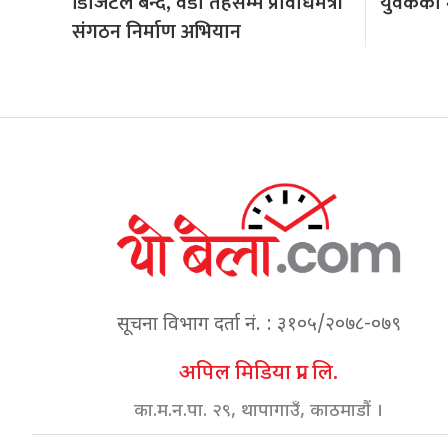
डिजिटल बन्दै, वडा तहसम्म प्रविधिमैत्री
युवकको मृ
संगठन निर्माण अभियान
सूचना विभाग दर्ता नं. : ३१०५/२०७८-०७९
अपिल मिडिया प्रा. लि.
का.म.न.पा. २९, थापागाउँ, काठमाडौं ।