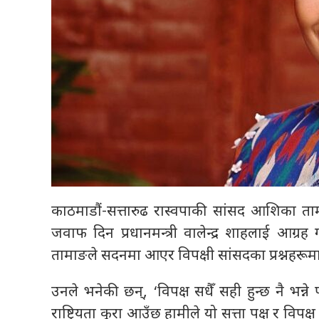
काठमाडौं-सत्तारुढ रास्वपाकी सांसद आशिका ता
जवाफ दिन प्रधानमन्त्री वालेन्द्र शाहलाई आग्
तामाङले सदनमा आएर विपक्षी सांसदका प्रश्नहरू
उनले भनेकी छन्, ‘विपक्ष सधैँ सही हुन्छ नै भन्ने प
राष्ट्रियता कुरा आउँछ हामीले यो सत्ता पक्ष र विपक्