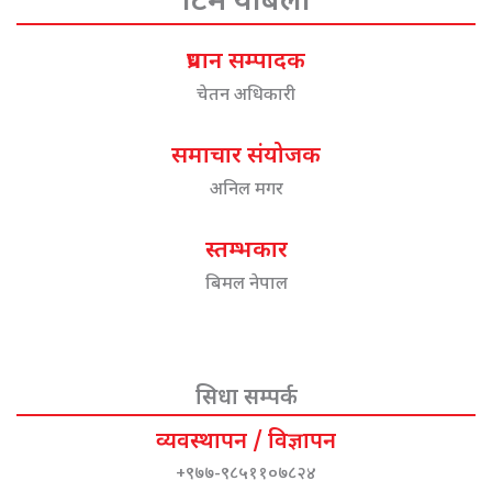
टिम योबेला
प्रधान सम्पादक
चेतन अधिकारी
समाचार संयोजक
अनिल मगर
स्तम्भकार
बिमल नेपाल
सिधा सम्पर्क
व्यवस्थापन / विज्ञापन
+९७७-९८५११०७८२४