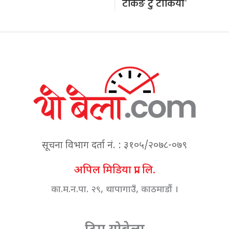
टकिङ टु टोकियो’
सूचना विभाग दर्ता नं. : ३१०५/२०७८-०७९
अपिल मिडिया प्रा. लि.
का.म.न.पा. २९, थापागाउँ, काठमाडौं ।