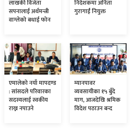
लाखकी विजेता
निर्देशकमा अनिता
सपनालाई अर्थमन्त्री
गुरागाईं नियुक्त
वाग्लेको बधाई फोन
एमालेको नयाँ मापदण्ड
म्यानपावर
: सांसदले परिवारका
व्यवसायीका १५ बुँदे
सदस्यलाई स्वकीय
माग, आजदेखि श्रमिक
राख्न नपाउने
विदेश पठाउन बन्द