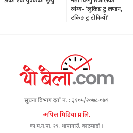
अर्का एक युवकको मृत्यु
नेता विष्णु रिजालको
व्यंग्य– ‘लुकिङ टु लण्डन,
टकिङ टु टोकियो’
सूचना विभाग दर्ता नं. : ३१०५/२०७८-०७९
अपिल मिडिया प्रा. लि.
का.म.न.पा. २९, थापागाउँ, काठमाडौं ।