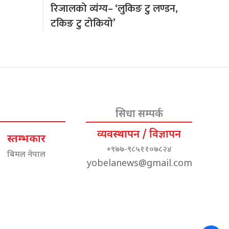
रिजालको व्यंग्य– ‘लुकिङ टु लण्डन,
टकिङ टु टोकियो’
सिधा सम्पर्क
व्यवस्थापन / विज्ञापन
स्तम्भकार
+९७७-९८५११०७८२४
बिमल नेपाल
yobelanews@gmail.com