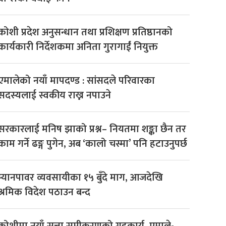
कोशी प्रदेश अनुसन्धान तथा प्रशिक्षण प्रतिष्ठानको
कार्यकारी निर्देशकमा अनिता गुरागाईं नियुक्त
एमालेको नयाँ मापदण्ड : सांसदले परिवारका
सदस्यलाई स्वकीय राख्न नपाउने
सरकारलाई मनिष झाको प्रश्न– नियतमा शङ्का छैन तर
काम गर्ने ढङ्ग पुगेन, अब ‘कालो चस्मा’ पनि हटाउनुपर्छ
म्यानपावर व्यवसायीका १५ बुँदे माग, आजदेखि
श्रमिक विदेश पठाउन बन्द
कोशीमा नयाँ सत्ता समीकरणको गृहकार्य, एमाले-