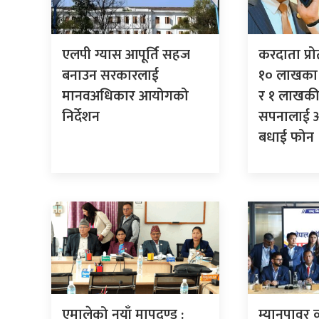
एलपी ग्यास आपूर्ति सहज
करदाता प्र
बनाउन सरकारलाई
१० लाखका 
मानवअधिकार आयोगको
र १ लाखकी
निर्देशन
सपनालाई अर्
बधाई फोन
एमालेको नयाँ मापदण्ड :
म्यानपावर 