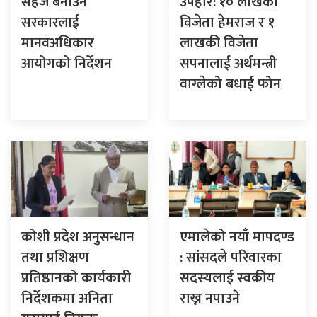
सहज बनाउन
उपहार: १० लाखका
सरकारलाई
विजेता हेमराज र १
मानवअधिकार
लाखकी विजेता
आयोगको निर्देशन
सपनालाई अर्थमन्त्री
वाग्लेको बधाई फोन
कोशी प्रदेश अनुसन्धान
एमालेको नयाँ मापदण्ड
तथा प्रशिक्षण
: सांसदले परिवारका
प्रतिष्ठानको कार्यकारी
सदस्यलाई स्वकीय
निर्देशकमा अनिता
राख्न नपाउने