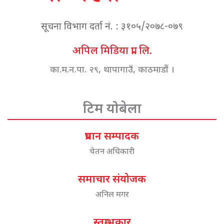
सूचना विभाग दर्ता नं. : ३१०५/२०७८-०७९
अपिल मिडिया प्रा. लि.
का.म.न.पा. २९, थापागाउँ, काठमाडौं ।
टिम योबेला
प्रधान सम्पादक
चेतन अधिकारी
समाचार संयोजक
अनिल मगर
स्तम्भकार