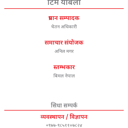
टिम योबेला
प्रधान सम्पादक
चेतन अधिकारी
समाचार संयोजक
अनिल मगर
स्तम्भकार
बिमल नेपाल
सिधा सम्पर्क
व्यवस्थापन / विज्ञापन
+९७७-९८५११०७८२४