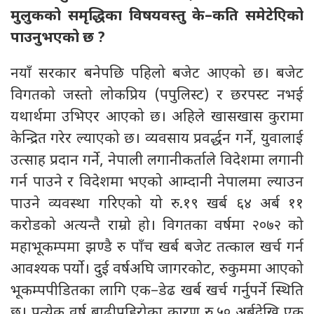
मुलुकको समृद्धिका विषयवस्तु के–कति समेटेएिको
पाउनुभएको छ
?
नयाँ सरकार बनेपछि पहिलो बजेट आएको छ। बजेट
विगतको जस्तो लोकप्रिय (पपुलिस्ट) र छरपस्ट नभई
यथार्थमा उभिएर आएको छ। अहिले खासखास कुरामा
केन्द्रित गरेर ल्याएको छ। व्यवसाय प्रवर्द्धन गर्ने, युवालाई
उत्साह प्रदान गर्ने, नेपाली लगानीकर्ताले विदेशमा लगानी
गर्न पाउने र विदेशमा भएको आम्दानी नेपालमा ल्याउन
पाउने व्यवस्था गरिएको यो रु.१९ खर्ब ६४ अर्ब ११
करोडको अत्यन्तै राम्रो हो। विगतका वर्षमा २०७२ को
महाभूकम्पमा झण्डै रु पाँच खर्ब बजेट तत्काल खर्च गर्न
आवश्यक पर्यो। दुई वर्षअघि जागरकोट, रुकुममा आएको
भूकम्पपीडितका लागि एक–डेढ खर्ब खर्च गर्नुपर्ने स्थिति
छ। प्रत्येक वर्ष बाढीपहिरोका कारण रु.५० अर्बदेखि एक