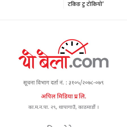
टकिङ टु टोकियो’
सूचना विभाग दर्ता नं. : ३१०५/२०७८-०७९
अपिल मिडिया प्रा. लि.
का.म.न.पा. २९, थापागाउँ, काठमाडौं ।