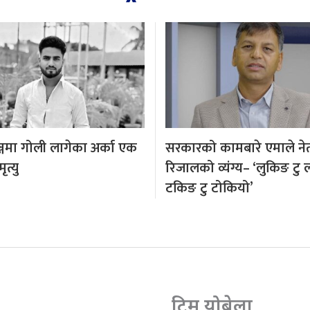
्जमा गोली लागेका अर्का एक
सरकारको कामबारे एमाले नेता
त्यु
रिजालको व्यंग्य– ‘लुकिङ टु 
टकिङ टु टोकियो’
टिम योबेला