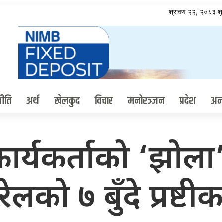
श्रावण २२, २०८३ श
ीति
अर्थ
खेलकुद
विचार
मनोरञ्जन
प्रदेश
अन्त
ार्यकर्ताको ‘झोला
को ७ बुँदे प्रष्ट