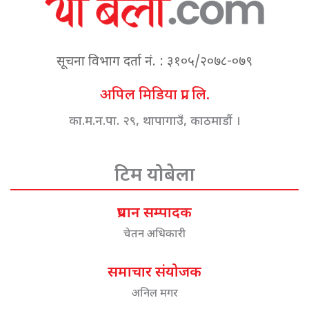
सूचना विभाग दर्ता नं. : ३१०५/२०७८-०७९
अपिल मिडिया प्रा. लि.
का.म.न.पा. २९, थापागाउँ, काठमाडौं ।
टिम योबेला
प्रधान सम्पादक
चेतन अधिकारी
समाचार संयोजक
अनिल मगर