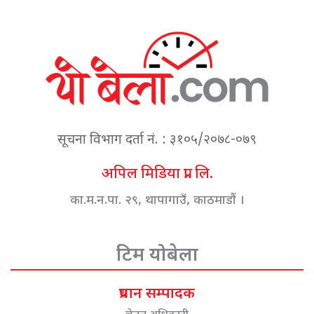
सूचना विभाग दर्ता नं. : ३१०५/२०७८-०७९
अपिल मिडिया प्रा. लि.
का.म.न.पा. २९, थापागाउँ, काठमाडौं ।
टिम योबेला
प्रधान सम्पादक