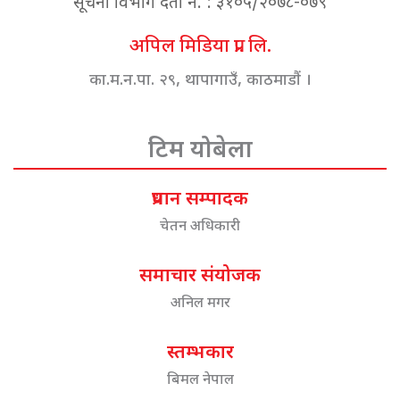
सूचना विभाग दर्ता नं. : ३१०५/२०७८-०७९
अपिल मिडिया प्रा. लि.
का.म.न.पा. २९, थापागाउँ, काठमाडौं ।
टिम योबेला
प्रधान सम्पादक
चेतन अधिकारी
समाचार संयोजक
अनिल मगर
स्तम्भकार
बिमल नेपाल