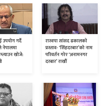
 उपयोग गर्दै
रास्वपा सांसद ढकालकाे
ले नेपालमा
प्रस्ताव- ‘सिंहदरबार’को नाम
म्त्याउन खोजे:
परिवर्तन गरेर ‘अनामनगर
ली
दरबार’ राखौँ