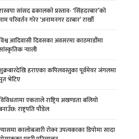
रास्वपा सांसद ढकालकाे प्रस्ताव- ‘सिंहदरबार’को
नाम परिवर्तन गरेर ‘अनामनगर दरबार’ राखौँ
विश्व आदिवासी दिवसका अवसरमा काठमाडौंमा
सांस्कृतिक र्‍याली
शुक्रबारदेखि हराएका कपिलवस्तुका पूर्वमेयर जंगलमा
मृत भेटिए
विविधतामा एकताले राष्ट्रिय अखण्डता बलियो
बनाउँछ: राष्ट्रपति पौडेल
ग्यासमा कालोबजारी रोक्न उपत्यकाका डिपोमा सादा
पोसाकका प्रहरी परिचालन