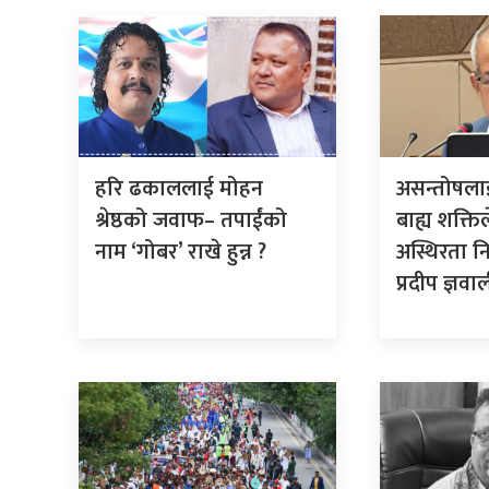
हरि ढकाललाई मोहन
असन्तोषलाई
श्रेष्ठको जवाफ– तपाईंको
बाह्य शक्ति
नाम ‘गोबर’ राखे हुन्न ?
अस्थिरता नि
प्रदीप ज्ञवा