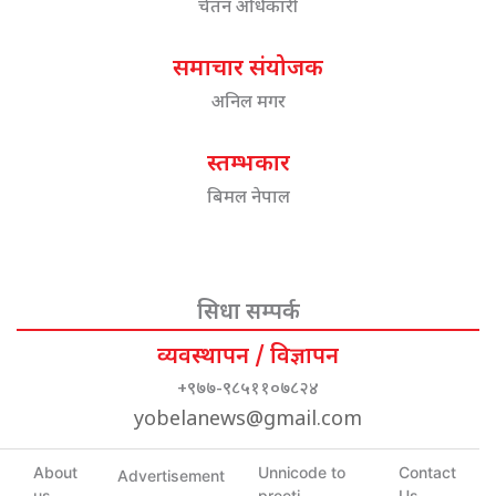
चेतन अधिकारी
समाचार संयोजक
अनिल मगर
स्तम्भकार
बिमल नेपाल
सिधा सम्पर्क
व्यवस्थापन / विज्ञापन
+९७७-९८५११०७८२४
yobelanews@gmail.com
About
Unnicode to
Contact
Advertisement
us
preeti
Us