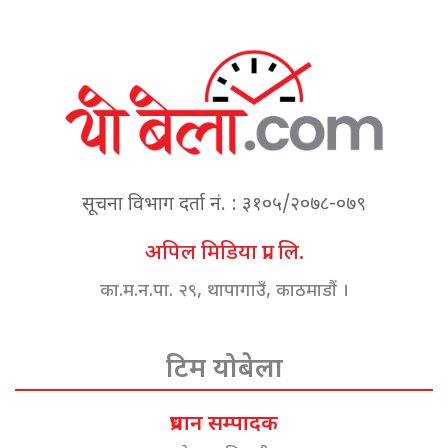
सूचना विभाग दर्ता नं. : ३१०५/२०७८-०७९
अपिल मिडिया प्रा. लि.
का.म.न.पा. २९, थापागाउँ, काठमाडौं ।
टिम योबेला
प्रधान सम्पादक