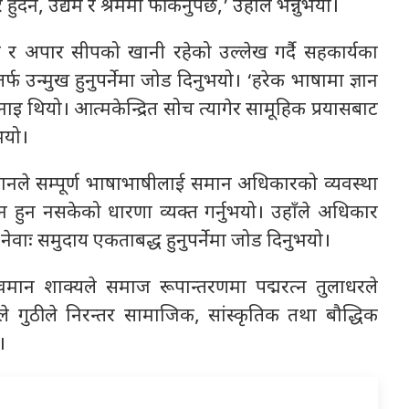
ँदैन, उद्यम र श्रममा फर्किनुपर्छ,’ उहाँले भन्नुभयो।
ातल र अपार सीपको खानी रहेको उल्लेख गर्दै सहकार्यका
फ उन्मुख हुनुपर्नेमा जोड दिनुभयो। ‘हरेक भाषामा ज्ञान
भनाइ थियो। आत्मकेन्द्रित सोच त्यागेर सामूहिक प्रयासबाट
ुभयो।
धानले सम्पूर्ण भाषाभाषीलाई समान अधिकारको व्यवस्था
यन हुन नसकेको धारणा व्यक्त गर्नुभयो। उहाँले अधिकार
ेवाः समुदाय एकताबद्ध हुनुपर्नेमा जोड दिनुभयो।
केशवमान शाक्यले समाज रूपान्तरणमा पद्मरत्न तुलाधरले
्यले गुठीले निरन्तर सामाजिक, सांस्कृतिक तथा बौद्धिक
।