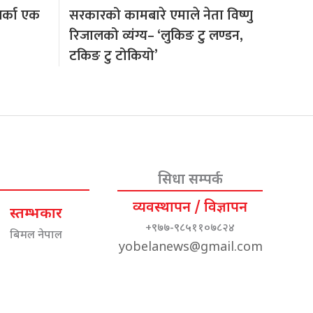
अर्का एक
सरकारको कामबारे एमाले नेता विष्णु
रिजालको व्यंग्य– ‘लुकिङ टु लण्डन,
टकिङ टु टोकियो’
सिधा सम्पर्क
व्यवस्थापन / विज्ञापन
स्तम्भकार
+९७७-९८५११०७८२४
बिमल नेपाल
yobelanews@gmail.com