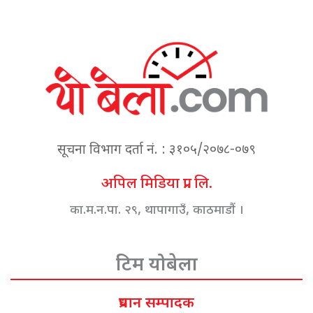
सूचना विभाग दर्ता नं. : ३१०५/२०७८-०७९
अपिल मिडिया प्रा. लि.
का.म.न.पा. २९, थापागाउँ, काठमाडौं ।
टिम योबेला
प्रधान सम्पादक