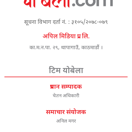
सूचना विभाग दर्ता नं. : ३१०५/२०७८-०७९
अपिल मिडिया प्रा. लि.
का.म.न.पा. २९, थापागाउँ, काठमाडौं ।
टिम योबेला
प्रधान सम्पादक
चेतन अधिकारी
समाचार संयोजक
अनिल मगर