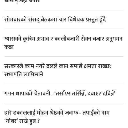
श्रीमान् अझै बेपत्ता
सोमबारको संसद् बैठकमा चार विधेयक प्रस्तुत हुँदै
ग्यासको कृत्रिम अभाव र कालोबजारी रोक्न बजार अनुगमन
कडा
सरकारले काम नगरे दलले कान समात्ने क्षमता राख्छ:
सभापति लामिछाने
गगन थापाको चेतावनी– ‘तर्साएर तर्सिन्नँ, दबाएर दबिन्नँ’
हरि ढकाललाई मोहन श्रेष्ठको जवाफ– तपाईंको नाम
‘गोबर’ राखे हुन्न ?