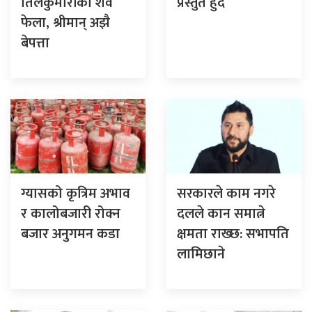
तिलकुमारीको शव
प्रस्तुत हुँदै
फेला, श्रीमान् अझै
बेपत्ता
ग्यासको कृत्रिम अभाव
सरकारले काम नगरे
र कालोबजारी रोक्न
दलले कान समात्ने
बजार अनुगमन कडा
क्षमता राख्छ: सभापति
लामिछाने