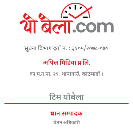
सूचना विभाग दर्ता नं. : ३१०५/२०७८-०७९
अपिल मिडिया प्रा. लि.
का.म.न.पा. २९, थापागाउँ, काठमाडौं ।
टिम योबेला
प्रधान सम्पादक
चेतन अधिकारी