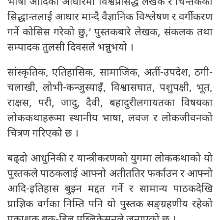
भाषा आदिको आधारमा विश्वप्रसिद्ध लेखक र चिन्तकका
सिद्धान्तलाई आधार मान्दै वैज्ञानिक विश्लेषण र वर्गीकरण
गर्ने कोसिस गरेको छु,’ पुस्तकबारे लेखक, संकलक तथा
सम्पादक तुलसी दिवसले भन्नुभयो ।
सांस्कृतिक, एतिहासिक, सामाजिक, अर्ती-उपदेश, ठगी-
चलाखी, लोभी-कन्जुस्याइँ, विश्वासघात, पशुपक्षी, भूत,
राक्षस, परी, जादु, दैवी, बहादुरीलगायतका विषयका
लोककथाहरूमा स्थानीय भाषा, लवज र लोकजीवनको
चित्रण गरिएको छ ।
बढ्दो आधुनिकी र यान्त्रीकरणको युगमा लोककथाको यो
पुस्तकले पाठकलाई आफ्नो अतीततिर फर्काउन र आफ्नो
आदि-इतिहास बुझ्न मद्दत गर्ने र सामान्य पाठकदेखि
प्राज्ञिक वर्गका निम्ति पनि यो पुस्तक सङ्ग्रहणीय रहेको
प्रकाशक बुक-हिल पब्लिकेसनले जनाएको छ ।