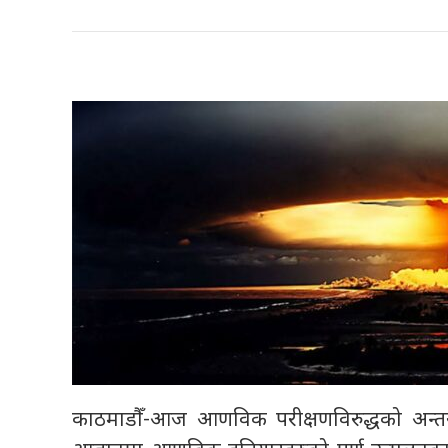
काठमाडौँ-आज आणविक परीक्षणविरुद्धको अन्तरराष्