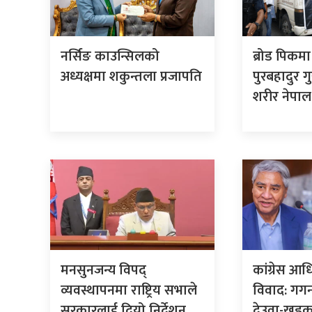
नर्सिङ काउन्सिलको
ब्रोड पिकम
अध्यक्षमा शकुन्तला प्रजापति
पुरबहादुर ग
शरीर नेपाल
मनसुनजन्य विपद्
कांग्रेस आ
व्यवस्थापनमा राष्ट्रिय सभाले
विवाद: गग
सरकारलाई दियो निर्देशन
देउवा-खड्क