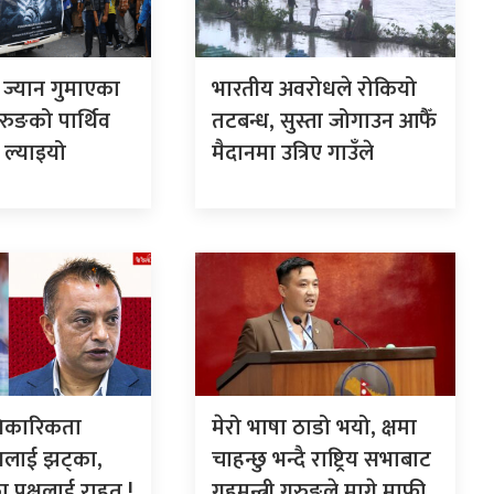
ा ज्यान गुमाएका
भारतीय अवरोधले रोकियो
ुरुङको पार्थिव
तटबन्ध, सुस्ता जोगाउन आफैँ
 ल्याइयो
मैदानमा उत्रिए गाउँले
धिकारिकता
मेरो भाषा ठाडो भयो, क्षमा
नलाई झट्का,
चाहन्छु भन्दै राष्ट्रिय सभाबाट
ा पक्षलाई राहत !
गृहमन्त्री गुरुङले मागे माफी