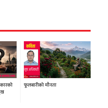
रकारको
फूलबारीको मौनता
मुख