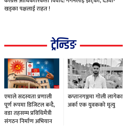
कांग्रेस आधिकारिकता विवाद: गगनलाई झट्का, देउवा-
खड्का पक्षलाई राहत !
ट्रेन्डिङ
एमाले सदस्यता प्रणाली
कप्तानगञ्जमा गोली लागेका
पूर्ण रूपमा डिजिटल बन्दै,
अर्का एक युवकको मृत्यु
वडा तहसम्म प्रविधिमैत्री
संगठन निर्माण अभियान