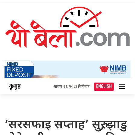
गृहपृष्ठ
ENGLISH
श्रावण २१, २०८३ बिहीबार
‘सरसफाइ सप्ताह’ सुरु, झाडु