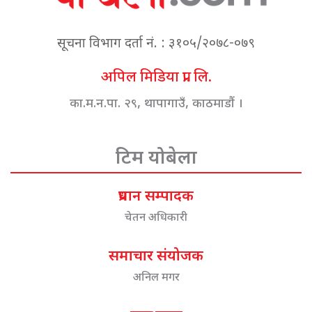
सूचना विभाग दर्ता नं. : ३१०५/२०७८-०७९
अपिल मिडिया प्रा. लि.
का.म.न.पा. २९, थापागाउँ, काठमाडौं ।
टिम योबेला
प्रधान सम्पादक
चेतन अधिकारी
समाचार संयोजक
अनिल मगर