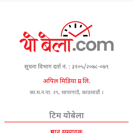
सूचना विभाग दर्ता नं. : ३१०५/२०७८-०७९
अपिल मिडिया प्रा. लि.
का.म.न.पा. २९, थापागाउँ, काठमाडौं ।
टिम योबेला
प्रधान सम्पादक