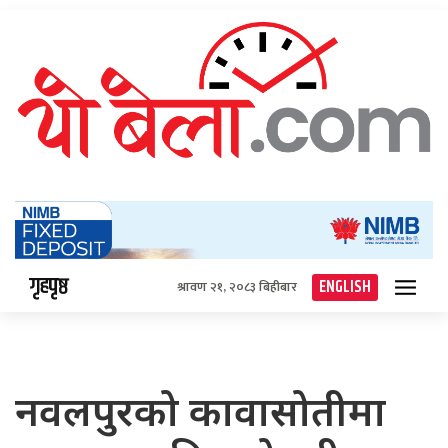
गृहपृष्ठ
ENGLISH
श्रावण २१, २०८३ बिहीबार
नवलपुरको कावासोतीमा