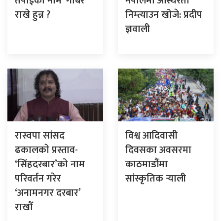
तपाईंको नाम ‘गोबर’
नेपालमा अस्थिरता
राखे हुन्न ?
निम्त्याउन खोजे: प्रदीप
ज्ञवाली
रास्वपा सांसद
विश्व आदिवासी
ढकालकाे प्रस्ताव-
दिवसका अवसरमा
‘सिंहदरबार’को नाम
काठमाडौंमा
परिवर्तन गरेर
सांस्कृतिक र्‍याली
‘अनामनगर दरबार’
राखौँ