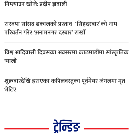
निम्त्याउन खोजे: प्रदीप ज्ञवाली
रास्वपा सांसद ढकालकाे प्रस्ताव- ‘सिंहदरबार’को नाम
परिवर्तन गरेर ‘अनामनगर दरबार’ राखौँ
विश्व आदिवासी दिवसका अवसरमा काठमाडौंमा सांस्कृतिक
र्‍याली
शुक्रबारदेखि हराएका कपिलवस्तुका पूर्वमेयर जंगलमा मृत
भेटिए
ट्रेन्डिङ