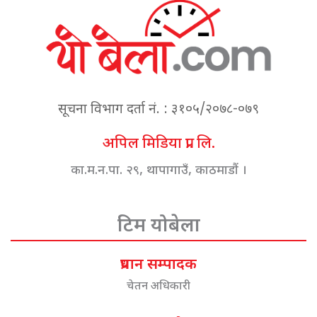
सूचना विभाग दर्ता नं. : ३१०५/२०७८-०७९
अपिल मिडिया प्रा. लि.
का.म.न.पा. २९, थापागाउँ, काठमाडौं ।
टिम योबेला
प्रधान सम्पादक
चेतन अधिकारी