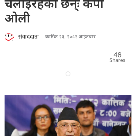
चलाइरहेका छन्ः केपी
ओली
संवाददाता
कार्तिक २३, २०८२ आईतबार
46
Shares