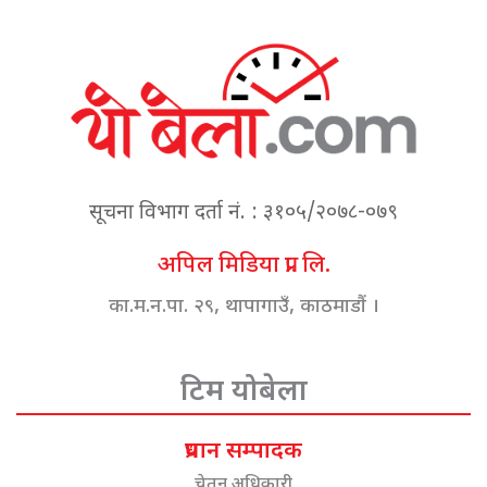
सूचना विभाग दर्ता नं. : ३१०५/२०७८-०७९
अपिल मिडिया प्रा. लि.
का.म.न.पा. २९, थापागाउँ, काठमाडौं ।
टिम योबेला
प्रधान सम्पादक
चेतन अधिकारी