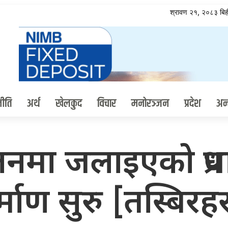
श्रावण २१, २०८३ ब
ीति
अर्थ
खेलकुद
विचार
मनोरञ्जन
प्रदेश
अन्त
मा जलाइएको प्रधान
र्माण सुरु [तस्बिरह