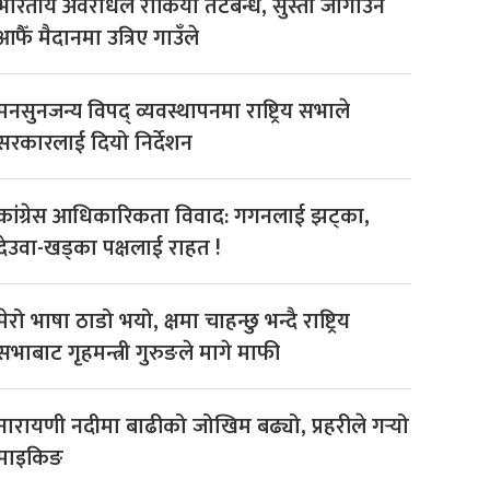
भारतीय अवरोधले रोकियो तटबन्ध, सुस्ता जोगाउन
आफैँ मैदानमा उत्रिए गाउँले
मनसुनजन्य विपद् व्यवस्थापनमा राष्ट्रिय सभाले
सरकारलाई दियो निर्देशन
कांग्रेस आधिकारिकता विवाद: गगनलाई झट्का,
देउवा-खड्का पक्षलाई राहत !
मेरो भाषा ठाडो भयो, क्षमा चाहन्छु भन्दै राष्ट्रिय
सभाबाट गृहमन्त्री गुरुङले मागे माफी
नारायणी नदीमा बाढीको जोखिम बढ्यो, प्रहरीले गर्‍यो
माइकिङ