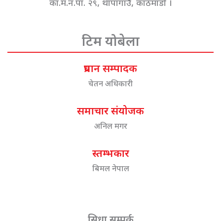
का.म.न.पा. २९, थापागाउँ, काठमाडौं ।
टिम योबेला
प्रधान सम्पादक
चेतन अधिकारी
समाचार संयोजक
अनिल मगर
स्तम्भकार
बिमल नेपाल
सिधा सम्पर्क