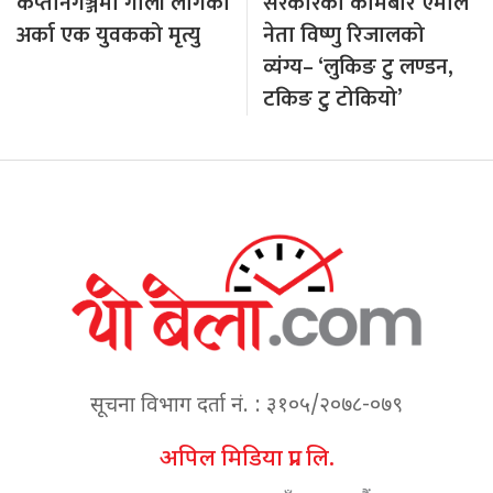
कप्तानगञ्जमा गोली लागेका
सरकारको कामबारे एमाले
अर्का एक युवकको मृत्यु
नेता विष्णु रिजालको
व्यंग्य– ‘लुकिङ टु लण्डन,
टकिङ टु टोकियो’
सूचना विभाग दर्ता नं. : ३१०५/२०७८-०७९
अपिल मिडिया प्रा. लि.