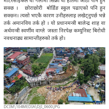
मोटरसाइकल वा गलामा सिक्री वा हातमा औंठीं पनि हुन
सक्छ । छोराछोरी बोर्डिङ स्कुल पढाएको पनि हुन
सक्छ्न। त्यसो भएकै कारण उनीहरुलाइ लखेट्नुपर्छ भन्ने
तर्क अमानविय तर्क हो । यो प्रधानमन्त्री बालेन्द्र शाह वा
अर्थमन्त्री स्वर्णीम वाग्ले जस्ता निरपेक्ष कम्युनिस्ट बिरोधी
नवधनाढ्य सामान्तीहरुको तर्क हो।
DCIM\104MEDIA\DJI_0600.JPG