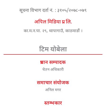
सूचना विभाग दर्ता नं. : ३१०५/२०७८-०७९
अपिल मिडिया प्रा. लि.
का.म.न.पा. २९, थापागाउँ, काठमाडौं ।
टिम योबेला
प्रधान सम्पादक
चेतन अधिकारी
समाचार संयोजक
अनिल मगर
स्तम्भकार