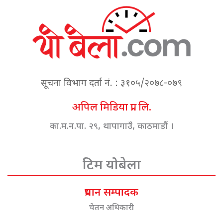
सूचना विभाग दर्ता नं. : ३१०५/२०७८-०७९
अपिल मिडिया प्रा. लि.
का.म.न.पा. २९, थापागाउँ, काठमाडौं ।
टिम योबेला
प्रधान सम्पादक
चेतन अधिकारी