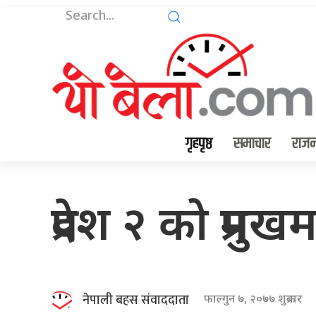
गृहपृष्ठ
समाचार
राजन
प्रदेश २ को प्रम
नेपाली बहस संवाददाता
फाल्गुन ७, २०७७ शुक्रबार