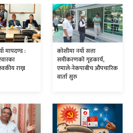
ाँ मापदण्ड :
कोशीमा नयाँ सत्ता
िवारका
समीकरणको गृहकार्य,
्वकीय राख्न
एमाले-नेकपाबीच औपचारिक
वार्ता सुरु