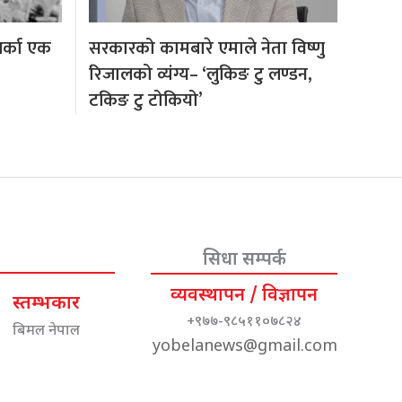
अर्का एक
सरकारको कामबारे एमाले नेता विष्णु
रिजालको व्यंग्य– ‘लुकिङ टु लण्डन,
टकिङ टु टोकियो’
सिधा सम्पर्क
व्यवस्थापन / विज्ञापन
स्तम्भकार
+९७७-९८५११०७८२४
बिमल नेपाल
yobelanews@gmail.com