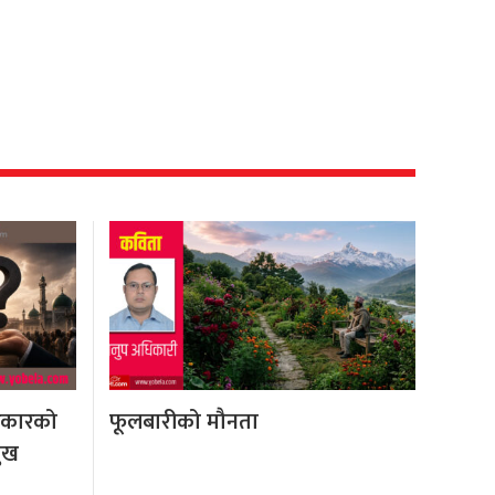
रकारको
फूलबारीको मौनता
मुख