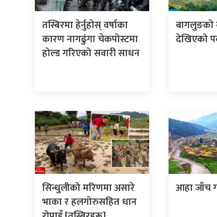
तस्बिरमा हेर्नुहोस् वर्षाका
बागलुङको ब
कारण नागढुंगा चेकपोस्टमा
देखिएको पर
होल्ड गरिएको सवारी साधन
सिन्धुलीको मरिणमा असारे
आहा जाँच गा
भाका र हलगोरुसहित धान
रोपाइँ [तस्बिरहरू]