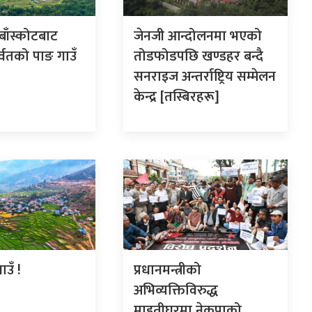
ाँस्कोटबाट
जेनजी आन्दोलनमा भएको
्वतको पाङ गाउँ
तोडफोडपछि खण्डहर बन्दै
सनराइज अन्तर्राष्ट्रिय सम्मेलन
केन्द्र [तस्बिरहरू]
उँ !
प्रधानमन्त्रीको
अभिव्यक्तिविरुद्ध
माइतीघरमा नेकपाको