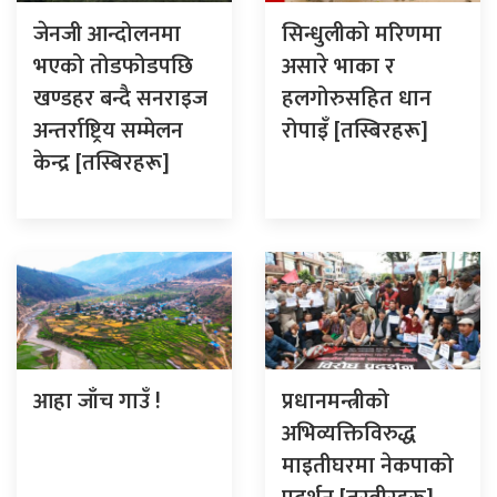
जेनजी आन्दोलनमा
सिन्धुलीको मरिणमा
भएको तोडफोडपछि
असारे भाका र
खण्डहर बन्दै सनराइज
हलगोरुसहित धान
अन्तर्राष्ट्रिय सम्मेलन
रोपाइँ [तस्बिरहरू]
केन्द्र [तस्बिरहरू]
आहा जाँच गाउँ !
प्रधानमन्त्रीको
अभिव्यक्तिविरुद्ध
माइतीघरमा नेकपाको