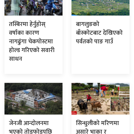
तस्बिरमा हेर्नुहोस्
बागलुङको
वर्षाका कारण
बाँस्कोटबाट देखिएको
नागढुंगा चेकपोस्टमा
पर्वतको पाङ गाउँ
होल्ड गरिएको सवारी
साधन
जेनजी आन्दोलनमा
सिन्धुलीको मरिणमा
भएको तोडफोडपछि
असारे भाका र