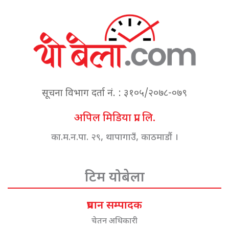
सूचना विभाग दर्ता नं. : ३१०५/२०७८-०७९
अपिल मिडिया प्रा. लि.
का.म.न.पा. २९, थापागाउँ, काठमाडौं ।
टिम योबेला
प्रधान सम्पादक
चेतन अधिकारी