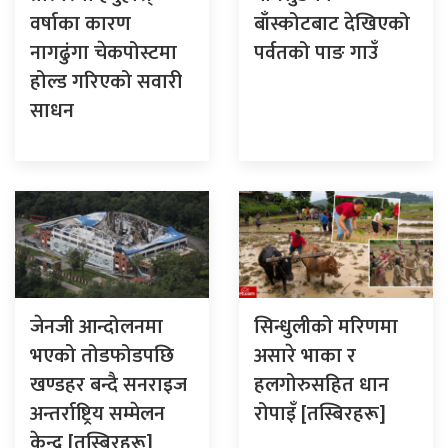
वर्षाका कारण
बाँस्कोटबाट देखिएको
नागढुंगा चेकपोस्टमा
पर्वतको पाङ गाउँ
होल्ड गरिएको सवारी
साधन
जेनजी आन्दोलनमा
सिन्धुलीको मरिणमा
भएको तोडफोडपछि
असारे भाका र
खण्डहर बन्दै सनराइज
हलगोरुसहित धान
अन्तर्राष्ट्रिय सम्मेलन
रोपाइँ [तस्बिरहरू]
केन्द्र [तस्बिरहरू]