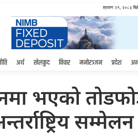
श्रावण २१, २०८३ ब
ीति
अर्थ
खेलकुद
विचार
मनोरञ्जन
प्रदेश
अन्त
लनमा भएको तोडफो
र्राष्ट्रिय सम्मेलन क