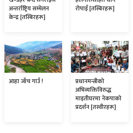
खण्डहर बन्दै सनराइज
हलगोरुसहित धान
अन्तर्राष्ट्रिय सम्मेलन
रोपाइँ [तस्बिरहरू]
केन्द्र [तस्बिरहरू]
आहा जाँच गाउँ !
प्रधानमन्त्रीको
अभिव्यक्तिविरुद्ध
माइतीघरमा नेकपाको
प्रदर्शन [तस्वीरहरू]