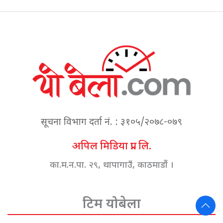
सूचना विभाग दर्ता नं. : ३१०५/२०७८-०७९
अपिल मिडिया प्रा. लि.
का.म.न.पा. २९, थापागाउँ, काठमाडौं ।
टिम योबेला