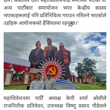
छैन। अर्कोतिर दशौँ महाधिवेशनपछि मनोनित भएका वा
अन्य पार्टीबाट समायोजन भएर केन्द्रीय सदस्य
भएकाहरूलाई पनि प्रतिनिधित्व गराउन नमिल्ने भएकोले
उहाँहरू आयोजकको हैसियतमा रहनुहुन्छ।’
महाधिवेशनमा पार्टि अध्यक्ष केपी शर्मा ओलीले
राजनितीक प्रतिवेदन, उपाध्यक्ष विष्णु प्रसाद पौडेलले