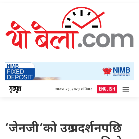
गृहपृष्ठ
ENGLISH
श्रावण २३, २०८३ शनिबार
‘जेनजी’को उग्र प्रदर्शनपछि